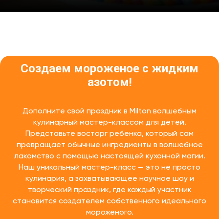
Создаем мороженое с жидким
азотом!
Дополните свой праздник в Milton волшебным
кулинарный мастер-классом для детей.
Представьте восторг ребенка, который сам
превращает обычные ингредиенты в волшебное
лакомство с помощью настоящей кухонной магии.
Наш уникальный мастер-класс — это не просто
кулинария, а захватывающее научное шоу и
творческий праздник, где каждый участник
становится создателем собственного идеального
мороженого.