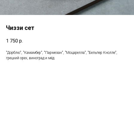
Чиззи сет
1 750
р.
"Дорблю", "Камамбер", "Пармезан", "Моцарелла", "Бельпер Кнолле",
грецкий орех, виноград и мёд.