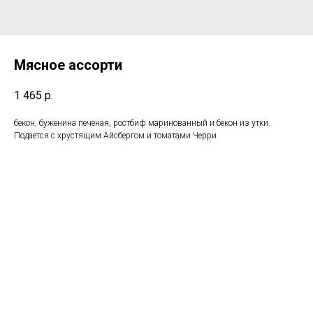
Мясное ассорти
1 465
р.
бекон, буженина печеная, ростбиф маринованный и бекон из утки.
Подается с хрустящим Айсбергом и томатами Черри